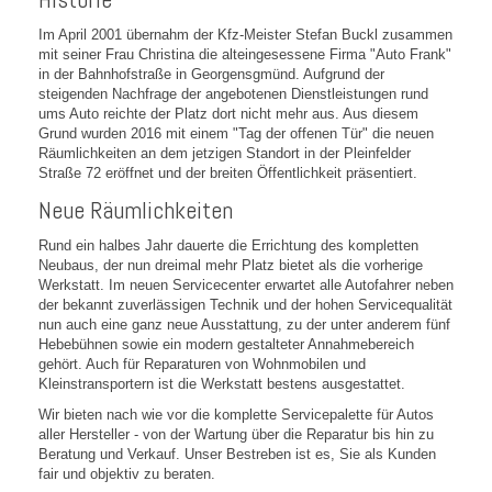
Im April 2001 übernahm der Kfz-Meister Stefan Buckl zusammen
mit seiner Frau Christina die alteingesessene Firma "Auto Frank"
in der Bahnhofstraße in Georgensgmünd. Aufgrund der
steigenden Nachfrage der angebotenen Dienstleistungen rund
ums Auto reichte der Platz dort nicht mehr aus. Aus diesem
Grund wurden 2016 mit einem "Tag der offenen Tür" die neuen
Räumlichkeiten an dem jetzigen Standort in der Pleinfelder
Straße 72 eröffnet und der breiten Öffentlichkeit präsentiert.
Neue Räumlichkeiten
Rund ein halbes Jahr dauerte die Errichtung des kompletten
Neubaus, der nun dreimal mehr Platz bietet als die vorherige
Werkstatt. Im neuen Servicecenter erwartet alle Autofahrer neben
der bekannt zuverlässigen Technik und der hohen Servicequalität
nun auch eine ganz neue Ausstattung, zu der unter anderem fünf
Hebebühnen sowie ein modern gestalteter Annahmebereich
gehört. Auch für Reparaturen von Wohnmobilen und
Kleinstransportern ist die Werkstatt bestens ausgestattet.
Wir bieten nach wie vor die komplette Servicepalette für Autos
aller Hersteller - von der Wartung über die Reparatur bis hin zu
Beratung und Verkauf. Unser Bestreben ist es, Sie als Kunden
fair und objektiv zu beraten.